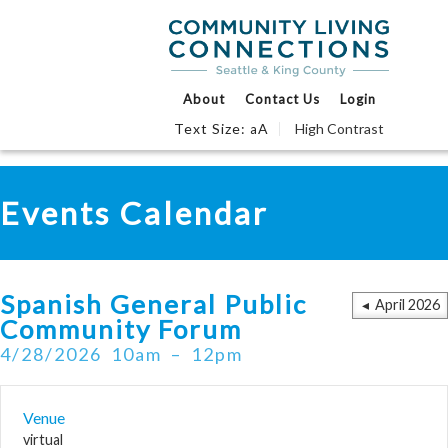
Ev
About
Contact Us
Login
Text Size:
A
High Contrast
a
P
Skip
Accessibility
to
tools
content
Events Calendar
Spanish General Public
◂ April 2026
Community Forum
4/28/2026
10am
12pm
Venue
virtual