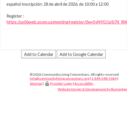
español Inscripción: 28 de abril de 2026, de 10:00 a 12:00
Register :
https://us06web.zoom.us/meeting/register/0wy5yNYjQ1eSi7it_RlK
Add to Calendar
Add to Google Calendar
© 2026 Community Living Connections, All rights reserved
info@communitylivingconnections.org
|
1-844-348-5464
|
Sitemap
|
Provider Login
|
Accessibility
Website Design & Development by IlluminAge